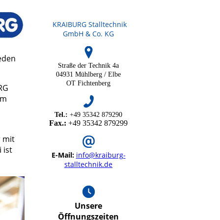
KRAIBURG Stalltechnik
GmbH & Co. KG
eden
Straße der Technik 4a
04931 Mühlberg / Elbe
OT Fichtenberg
URG
am
Tel.:
+49 35342 879290
Fax.:
+49 35342 879299
 mit
 ist
E-Mail:
info@kraiburg-
stalltechnik.de
Unsere
Öffnungszeiten