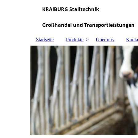
KRAIBURG Stalltechnik
Großhandel und Transportleistungen
Startseite
Produkte
Über uns
Konta